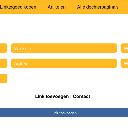
Linktegoed kopen
Artikelen
Alle dochterpagina's
Winkels
W
Antiek
W
Link toevoegen
Contact
Link toevoegen