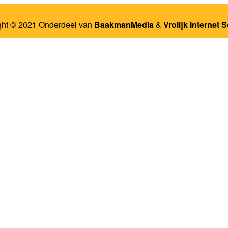
ght © 2021 Onderdeel van
BaakmanMedia
&
Vrolijk Internet 